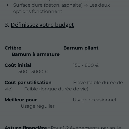
Surface dure (béton, asphalte) → Les deux
options fonctionnent
3.
Définissez votre budget
Critère
Barnum pliant
Barnum à armature
Coût initial
150 - 800 €
500 - 3000 €
Coût par utilisation
Élevé (faible durée de
vie) Faible (longue durée de vie)
Meilleur pour
Usage occasionnel
Usage régulier
Astuce financière :
Pour 1-2 événements par an, le