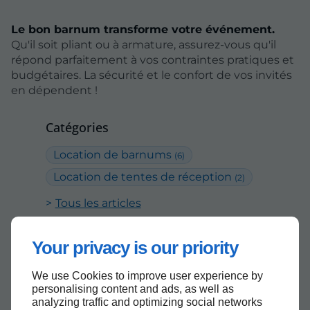
Le bon barnum transforme votre événement.
Qu'il soit pliant ou à armature, assurez-vous qu'il
répond parfaitement à vos contraintes pratiques et
budgétaires. La sécurité et le confort de vos invités
en dépendent !
Catégories
Location de barnums
(6)
Location de tentes de réception
(2)
Tous les articles
Archives
Your privacy is our priority
Juin
Avril
Février
(1)
(1)
(1)
We use Cookies to improve user experience by
2026
2025
(3)
(5)
personalising content and ads, as well as
analyzing traffic and optimizing social networks
Tous les articles