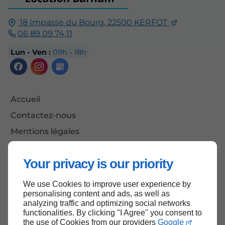
18 Impasse du Bourg,
22500
KERFOT
06 89 09 74 11
Lun - Ven :
09h - 18h
Accueil
Contactez-nous
Mentions légales
Plan du site
Your privacy is our priority
We use Cookies to improve user experience by
Haut de page
personalising content and ads, as well as
analyzing traffic and optimizing social networks
functionalities. By clicking "I Agree" you consent to
the use of Cookies from our providers
Google